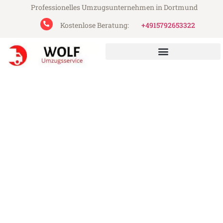
Professionelles Umzugsunternehmen in Dortmund
Kostenlose Beratung:
+4915792653322
Wolf Umzugsservice aus Dortmund
Umzug Dortmund Vitoria-
Gasteiz
Günstiger Umzug Dortmund Vitoria-
Gasteiz (ab 199€)
Express-Abwicklung in unter 24 Stunden!
Über 15 Jahre Erfahrung mit Umzügen!