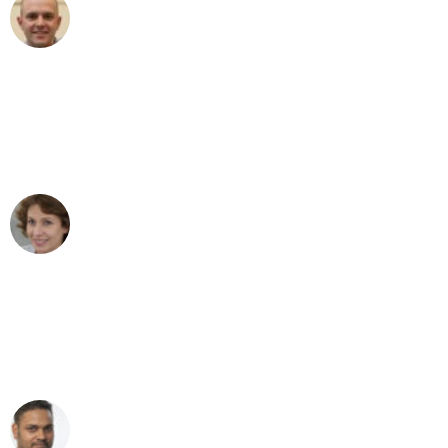
Frederik F.
Umzug in Dortmund
"Besser hätte ich mir den Umzug von
Dortmund nach Wien nicht vorstellen
können - DANKE!"
Maria W
Umzug von Dortmund nach Wien
"Mein Klavier kam in unter 24 Stunden
ohne einen Kratzer an - ein
erstklassiger Service!"
Ümit Y.
Klaviertransport in Dortmund