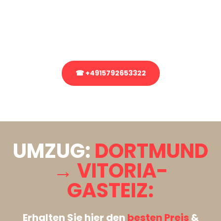
Sie haben Fragen zu Ihrem Transport oder benötigen eine Beratung
bezüglich Ihres Umzug?
Rufen Sie uns gerne an, unser Team aus Experten freut sich, Ihnen
kostenlos weiterzuhelfen!
☎ +4915792653322
Stattdessen eine unverbindliche Anfrage senden
UMZUG:
DORTMUND
→ VITORIA-
GASTEIZ:
Erhalten Sie hier den
besten Preis
&