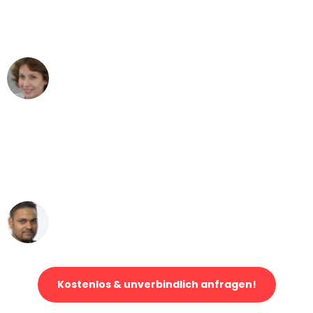
Dortmund nach Wien nicht vorstellen
können - DANKE!"
Maria W
Umzug von Dortmund nach Wien
"Mein Klavier kam in unter 24 Stunden
ohne einen Kratzer an - ein
erstklassiger Service!"
Ümit Y.
Klaviertransport in Dortmund
Kostenlos & unverbindlich anfragen!