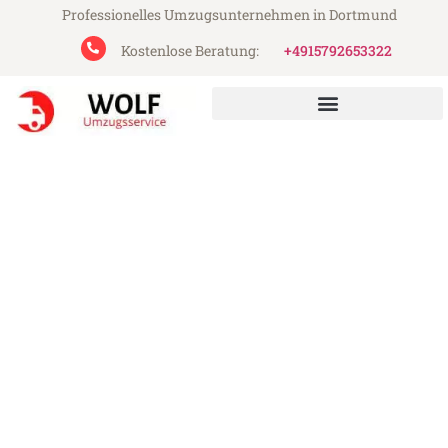
Professionelles Umzugsunternehmen in Dortmund
Kostenlose Beratung:
+4915792653322
Wolf Umzugsservice aus Dortmund
Umzug Dortmund Logroño
Günstiger Umzug Dortmund Logroño (ab
199€)
Express-Abwicklung in unter 24 Stunden!
Über 15 Jahre Erfahrung mit Umzügen!
Angebot erhalten in unter 30 Minuten!