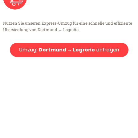
Nutzen Sie unseren Express-Umzug für eine schnelle und effiziente
Übersiedlung von Dortmund → Logroño.
Umzug:
Dortmund → Logroño
anfragen
Kostenlose Beratung!
Sie haben Fragen?
Sie haben Fragen zu Ihrem Transport oder benötigen eine Beratung
bezüglich Ihres Umzug?
Rufen Sie uns gerne an, unser Team aus Experten freut sich, Ihnen
kostenlos weiterzuhelfen!