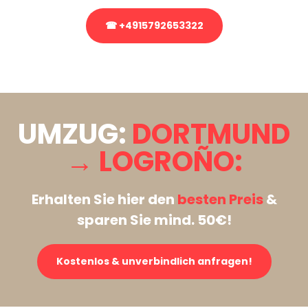
☎ +4915792653322
Stattdessen eine unverbindliche Anfrage senden
UMZUG:
DORTMUND
→ LOGROÑO:
Erhalten Sie hier den
besten Preis
&
sparen Sie mind. 50€!
Kostenlos & unverbindlich anfragen!