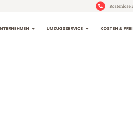
Kostenlose 
NTERNEHMEN
UMZUGSSERVICE
KOSTEN & PREI
und Budweis
dweis (ab 199€)