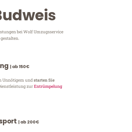
Budweis
eistungen bei Wolf Umzugsservice
gestalten.
ung
| ab 150€
von Unnötigem und
starten Sie
Dienstleistung zur
Entrümpelung
nsport
| ab 200€