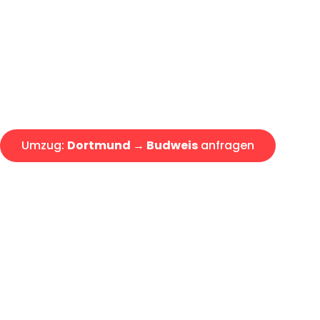
Express-Abwicklung in unter 2
Über 15 Jahre Erfahrung mit 
Angebot erhalten in unter 30 
Umzug:
Dortmund → Budweis
anfragen
Alle Umzugsanfragen sind zu 100% kostenlos & unverbind