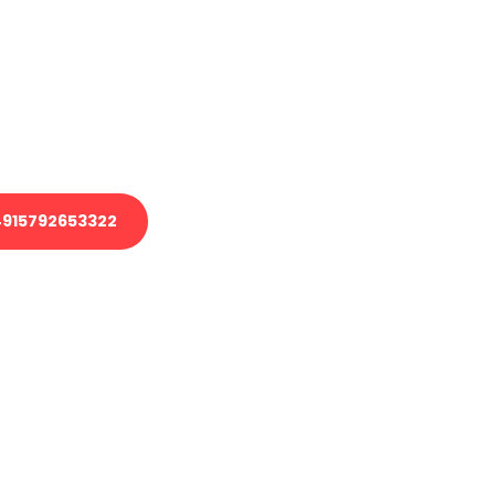
 Transport oder benötigen eine
 Umzug?
ser Team aus Experten freut sich,
elfen!
915792653322
nverbindliche Anfrage senden