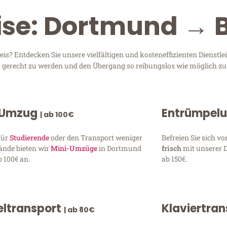
eise: Dortmund → 
? Entdecken Sie unsere vielfältigen und kosteneffizienten Dienstl
en gerecht zu werden und den Übergang so reibungslos wie möglich zu 
 Umzug
Entrümpel
| ab 100€
für
Studierende
oder den Transport weniger
Befreien Sie sich 
ände bieten wir
Mini-Umzüge
in Dortmund
frisch
mit unserer 
 100€ an.
ab 150€.
ltransport
Klaviertra
| ab 80€