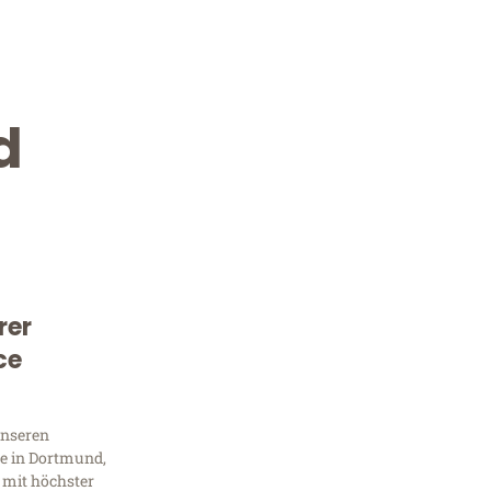
d
rer
Kostenlose Beratung!
ce
Sie 
unseren
Frag
e in Dortmund,
 mit höchster