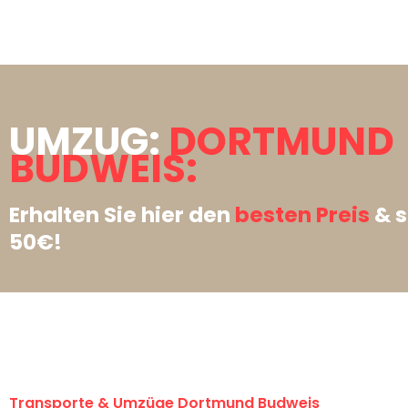
UMZUG:
DORTMUND
BUDWEIS:
Erhalten Sie hier den
besten Preis
& s
50€!
Transporte & Umzüge Dortmund Budweis