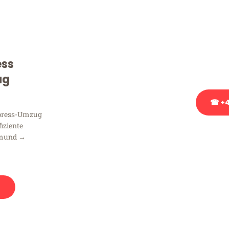
Sie haben Fragen zu Ihrem
Beratung bezüglich Ihres
Rufen Sie uns gerne an, un
ess
Ihnen kostenlos weiterzuh
ug
☎ +4
xpress-Umzug
fiziente
Stattdessen eine u
tmund →