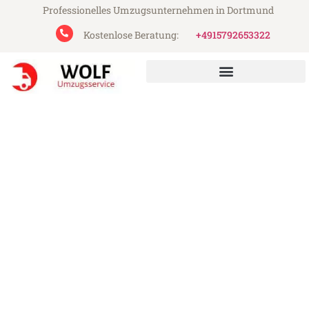
Professionelles Umzugsunternehmen in Dortmund
Kostenlose Beratung:
+4915792653322
Wolf Umzugsservice aus Dortmund
Umzug Dortmund Karlsbad
Günstiger Umzug Dortmund Karlsbad (ab
199€)
Express-Abwicklung in unter 24 Stunden!
Über 15 Jahre Erfahrung mit Umzügen!
Angebot erhalten in unter 30 Minuten!