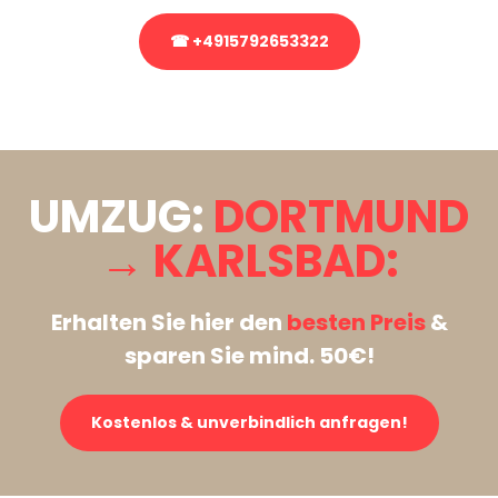
☎ +4915792653322
Stattdessen eine unverbindliche Anfrage senden
UMZUG:
DORTMUND
→ KARLSBAD:
Erhalten Sie hier den
besten Preis
&
sparen Sie mind. 50€!
Kostenlos & unverbindlich anfragen!