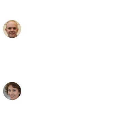
Umzugsservice für ihren
außergewöhnlichen Service!"
Frederik F.
Umzug in Dortmund
"Besser hätte ich mir den Umzug von
Dortmund nach Wien nicht vorstellen
können - DANKE!"
Maria W
Umzug von Dortmund nach Wien
"Mein Klavier kam in unter 24 Stunden
ohne einen Kratzer an - ein
erstklassiger Service!"