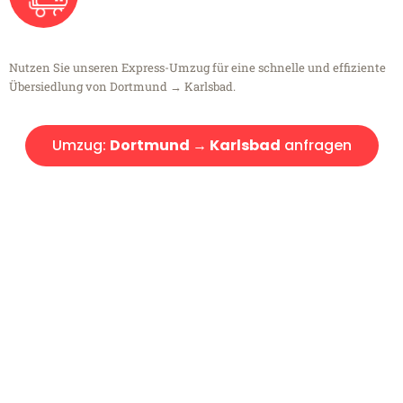
Nutzen Sie unseren Express-Umzug für eine schnelle und effiziente
Übersiedlung von Dortmund → Karlsbad.
Umzug:
Dortmund → Karlsbad
anfragen
Kostenlose Beratung!
Sie haben Fragen?
Sie haben Fragen zu Ihrem Transport oder benötigen eine Beratung
bezüglich Ihres Umzug?
Rufen Sie uns gerne an, unser Team aus Experten freut sich, Ihnen
kostenlos weiterzuhelfen!