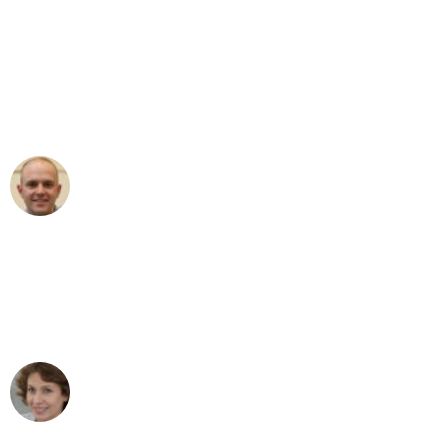
"Erste Klasse! Ein großes Dankeschön
an das gesamte Team von Wolf
Umzugsservice für ihren
außergewöhnlichen Service!"
Frederik F.
Umzug in Dortmund
"Besser hätte ich mir den Umzug von
Dortmund nach Wien nicht vorstellen
können - DANKE!"
Maria W
Umzug von Dortmund nach Wien