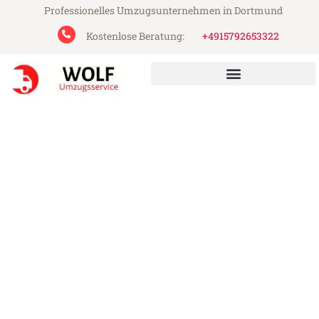
Professionelles Umzugsunternehmen in Dortmund
Kostenlose Beratung:
+4915792653322
Wolf Umzugsservice aus Dortmund
Umzug Dortmund
Marienbad
Günstiger Umzug Dortmund Marienbad
(ab 199€)
Express-Abwicklung in unter 24 Stunden!
Über 15 Jahre Erfahrung mit Umzügen!