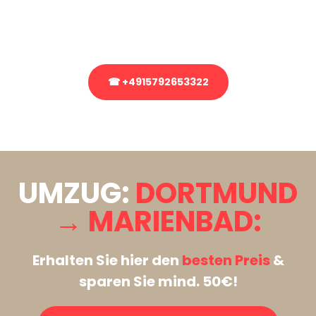
Rufen Sie uns gerne an, unser Team aus Experten freut sich, Ihnen
kostenlos weiterzuhelfen!
☎ +4915792653322
Stattdessen eine unverbindliche Anfrage senden
UMZUG:
DORTMUND
→ MARIENBAD:
Erhalten Sie hier den
besten Preis
&
sparen Sie mind. 50€!