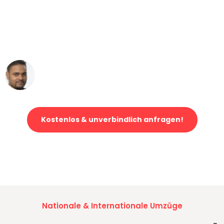
"Mein Klavier kam in unter 24 Stunden
ohne einen Kratzer an - ein
erstklassiger Service!"
Ümit Y.
Klaviertransport in Dortmund
Kostenlos & unverbindlich anfragen!
Jetzt anfragen und der nächste glückliche Kunde werden. Alle
Umzugsanfragen sind zu
100% kostenlos & unverbindlich!
Nationale & Internationale Umzüge