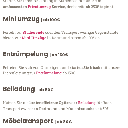
Starten Sie Ihren Neuanfang in Marienbad mit unserem
umfassenden
Privatumzug
Service
, der bereits ab 250€ beginnt.
Mini Umzug
| ab 100€
Perfekt für
Studierende
oder den Transport weniger Gegenstände
bieten wir
Mini-Umzüge
in Dortmund schon ab 100€ an.
Entrümpelung
| ab 150€
Befreien Sie sich von Unnötigem und
starten Sie frisch
mit unserer
Dienstleistung zur
Entrümpelung
ab 150€.
Beiladung
| ab 50€
Nutzen Sie die
kosteneffiziente Option
der
Beiladung
für Ihren
Transport zwischen Dortmund und Marienbad schon ab 50€.
Möbeltransport
| ab 80€