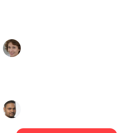
"Besser hätte ich mir den Umzug von
Dortmund nach Wien nicht vorstellen
können - DANKE!"
Maria W
Umzug von Dortmund nach Wien
"Mein Klavier kam in unter 24 Stunden
ohne einen Kratzer an - ein
erstklassiger Service!"
Ümit Y.
Klaviertransport in Dortmund