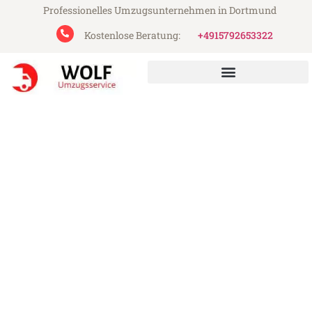
Professionelles Umzugsunternehmen in Dortmund
Kostenlose Beratung:
+4915792653322
Wolf Umzugsservice aus Dortmund
Umzug Dortmund Osti nad
Labem
Günstiger Umzug Dortmund Osti nad
Labem (ab 199€)
Express-Abwicklung in unter 24 Stunden!
Über 15 Jahre Erfahrung mit Umzügen!