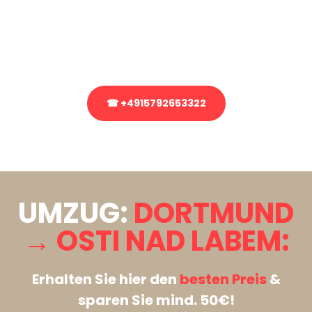
Sie haben Fragen zu Ihrem Transport oder benötigen eine Beratung
bezüglich Ihres Umzug?
Rufen Sie uns gerne an, unser Team aus Experten freut sich, Ihnen
kostenlos weiterzuhelfen!
☎ +4915792653322
Stattdessen eine unverbindliche Anfrage senden
UMZUG:
DORTMUND
→ OSTI NAD LABEM:
Erhalten Sie hier den
besten Preis
&
sparen Sie mind. 50€!