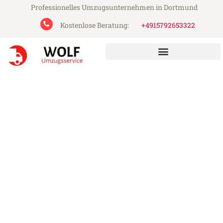
Professionelles Umzugsunternehmen in Dortmund
Kostenlose Beratung:
+4915792653322
Wolf Umzugsservice aus Dortmund
Umzug Dortmund Batman
Günstiger Umzug Dortmund Batman (ab
199€)
Express-Abwicklung in unter 24 Stunden!
Über 15 Jahre Erfahrung mit Umzügen!
Angebot erhalten in unter 30 Minuten!