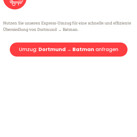
Nutzen Sie unseren Express-Umzug für eine schnelle und effiziente
Übersiedlung von Dortmund → Batman.
Umzug:
Dortmund → Batman
anfragen
Kostenlose Beratung!
Sie haben Fragen?
Sie haben Fragen zu Ihrem Transport oder benötigen eine Beratung
bezüglich Ihres Umzug?
Rufen Sie uns gerne an, unser Team aus Experten freut sich, Ihnen
kostenlos weiterzuhelfen!