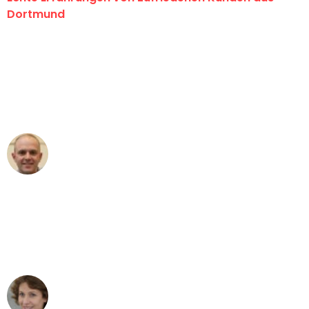
Dortmund
"Erste Klasse! Ein großes Dankeschön
an das gesamte Team von Wolf
Umzugsservice für ihren
außergewöhnlichen Service!"
Frederik F.
Umzug in Dortmund
"Besser hätte ich mir den Umzug von
Dortmund nach Wien nicht vorstellen
können - DANKE!"
Maria W
Umzug von Dortmund nach Wien