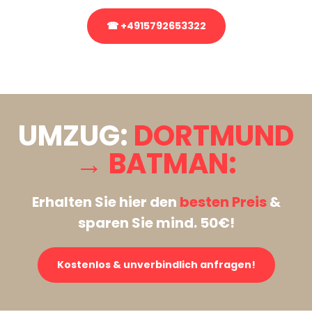
☎ +4915792653322
Stattdessen eine unverbindliche Anfrage senden
UMZUG:
DORTMUND
→ BATMAN:
Erhalten Sie hier den
besten Preis
&
sparen Sie mind. 50€!
Kostenlos & unverbindlich anfragen!