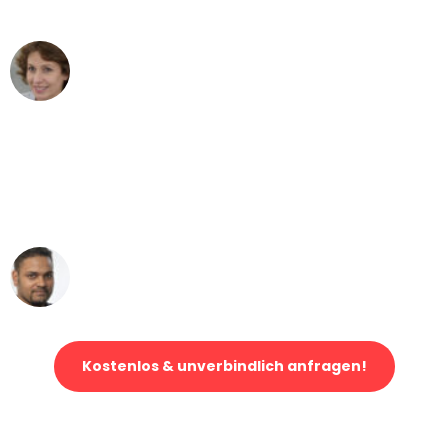
können - DANKE!"
Maria W
Umzug von Dortmund nach Wien
"Mein Klavier kam in unter 24 Stunden
ohne einen Kratzer an - ein
erstklassiger Service!"
Ümit Y.
Klaviertransport in Dortmund
Kostenlos & unverbindlich anfragen!
Jetzt anfragen und der nächste glückliche Kunde werden. Alle
Umzugsanfragen sind zu
100% kostenlos & unverbindlich!