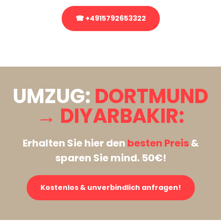
☎ +4915792653322
Stattdessen eine unverbindliche Anfrage senden
UMZUG:
DORTMUND
→ DIYARBAKIR:
Erhalten Sie hier den
besten Preis
&
sparen Sie mind. 50€!
Kostenlos & unverbindlich anfragen!