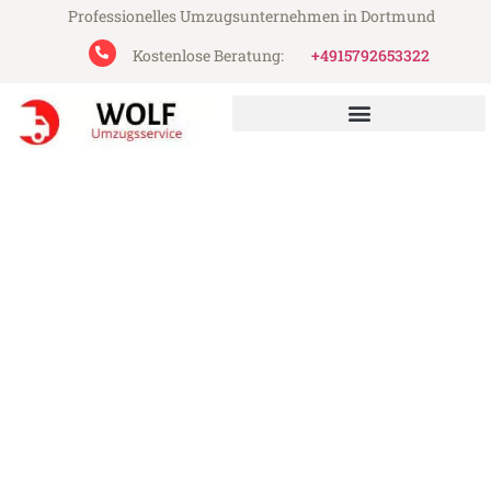
Professionelles Umzugsunternehmen in Dortmund
Kostenlose Beratung:
+4915792653322
Wolf Umzugsservice aus Dortmund
Umzug Dortmund Diyarbakir
Günstiger Umzug Dortmund Diyarbakir (ab
199€)
Express-Abwicklung in unter 24 Stunden!
Über 15 Jahre Erfahrung mit Umzügen!
Angebot erhalten in unter 30 Minuten!