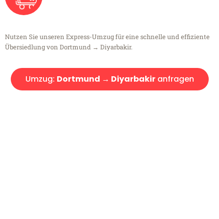
Nutzen Sie unseren Express-Umzug für eine schnelle und effiziente
Übersiedlung von Dortmund → Diyarbakir.
Umzug:
Dortmund → Diyarbakir
anfragen
Kostenlose Beratung!
Sie haben Fragen?
Sie haben Fragen zu Ihrem Transport oder benötigen eine Beratung
bezüglich Ihres Umzug?
Rufen Sie uns gerne an, unser Team aus Experten freut sich, Ihnen
kostenlos weiterzuhelfen!