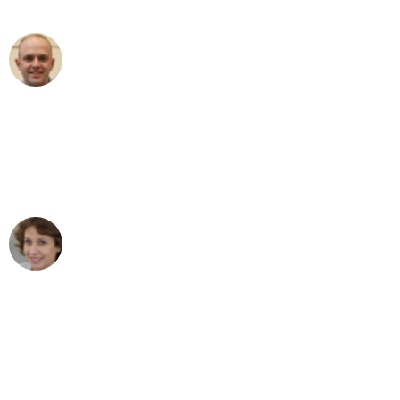
außergewöhnlichen Service!"
Frederik F.
Umzug in Dortmund
"Besser hätte ich mir den Umzug von
Dortmund nach Wien nicht vorstellen
können - DANKE!"
Maria W
Umzug von Dortmund nach Wien
"Mein Klavier kam in unter 24 Stunden
ohne einen Kratzer an - ein
erstklassiger Service!"