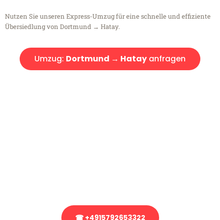
Nutzen Sie unseren Express-Umzug für eine schnelle und effiziente
Übersiedlung von Dortmund → Hatay.
Umzug:
Dortmund → Hatay
anfragen
Kostenlose Beratung!
Sie haben Fragen?
Sie haben Fragen zu Ihrem Transport oder benötigen eine Beratung
bezüglich Ihres Umzug?
Rufen Sie uns gerne an, unser Team aus Experten freut sich, Ihnen
kostenlos weiterzuhelfen!
☎ +4915792653322