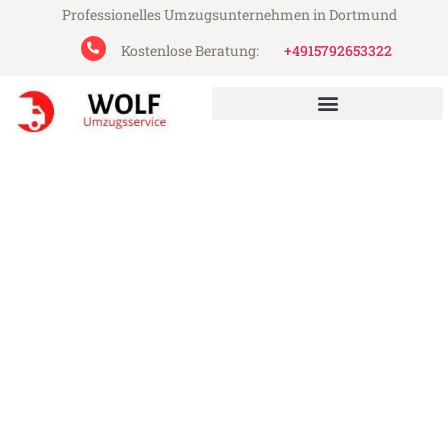
Professionelles Umzugsunternehmen in Dortmund
Kostenlose Beratung:
+4915792653322
Wolf Umzugsservice aus Dortmund
Umzug Dortmund Hatay
Günstiger Umzug Dortmund Hatay (ab
199€)
Express-Abwicklung in unter 24 Stunden!
Über 15 Jahre Erfahrung mit Umzügen!
Angebot erhalten in unter 30 Minuten!