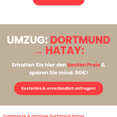
Stattdessen eine unverbindliche Anfrage senden
UMZUG:
DORTMUND
→ HATAY:
Erhalten Sie hier den
besten Preis
&
sparen Sie mind. 50€!
Kostenlos & unverbindlich anfragen!
Transporte & Umzüge Dortmund Hatay