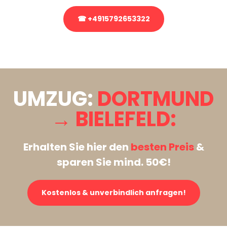
☎ +4915792653322
Stattdessen eine unverbindliche Anfrage senden
UMZUG:
DORTMUND
→ BIELEFELD:
Erhalten Sie hier den
besten Preis
&
sparen Sie mind. 50€!
Kostenlos & unverbindlich anfragen!