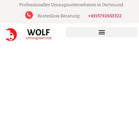
Professionelles Umzugsunternehmen in Dortmund
Kostenlose Beratung:
+4915792653322
Wolf Umzugsservice aus Dortmund
Umzug Dortmund Bielefeld
Günstiger Umzug Dortmund Bielefeld (ab
199€)
Express-Abwicklung in unter 24 Stunden!
Über 15 Jahre Erfahrung mit Umzügen!
Angebot erhalten in unter 30 Minuten!