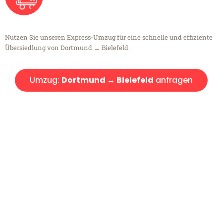
Nutzen Sie unseren Express-Umzug für eine schnelle und effiziente
Übersiedlung von Dortmund → Bielefeld.
Umzug:
Dortmund → Bielefeld
anfragen
Kostenlose Beratung!
Sie haben Fragen?
Sie haben Fragen zu Ihrem Transport oder benötigen eine Beratung
bezüglich Ihres Umzug?
Rufen Sie uns gerne an, unser Team aus Experten freut sich, Ihnen
kostenlos weiterzuhelfen!