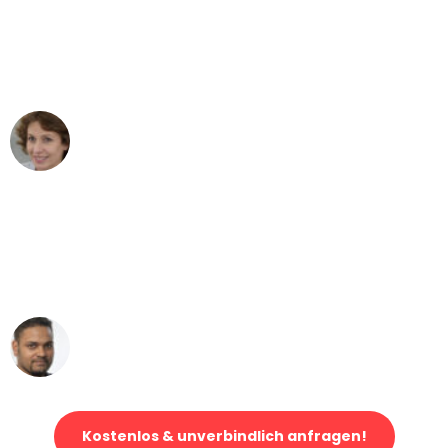
"Besser hätte ich mir den Umzug von
Dortmund nach Wien nicht vorstellen
können - DANKE!"
Maria W
Umzug von Dortmund nach Wien
"Mein Klavier kam in unter 24 Stunden
ohne einen Kratzer an - ein
erstklassiger Service!"
Ümit Y.
Klaviertransport in Dortmund
Kostenlos & unverbindlich anfragen!