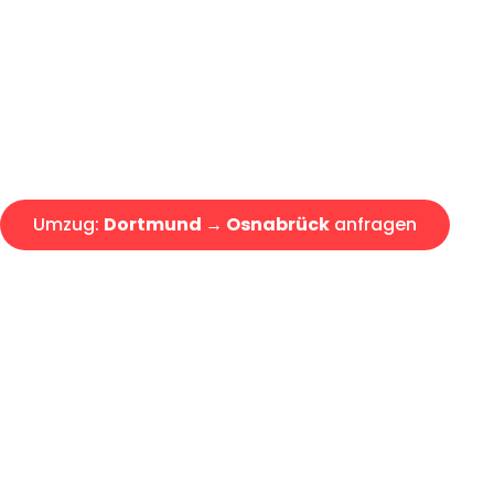
Express-Abwicklung in unter 2
Über 15 Jahre Erfahrung mit 
Angebot erhalten in unter 30 
Umzug:
Dortmund → Osnabrück
anfragen
Alle Umzugsanfragen sind zu 100% kostenlos & unverbind