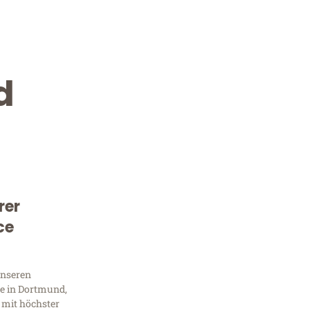
d
rer
Kostenlose Beratung!
ce
Sie 
unseren
Frag
e in Dortmund,
 mit höchster