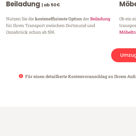
Beiladung
Möbe
| ab 50€
Nutzen Sie die
kosteneffiziente Option
der
Beiladung
Ob ein e
für Ihren Transport zwischen Dortmund und
transpor
Osnabrück schon ab 50€.
Möbeltr
Umzu
Für einen detaillierte Kostenvoranschlag zu Ihrem Anl