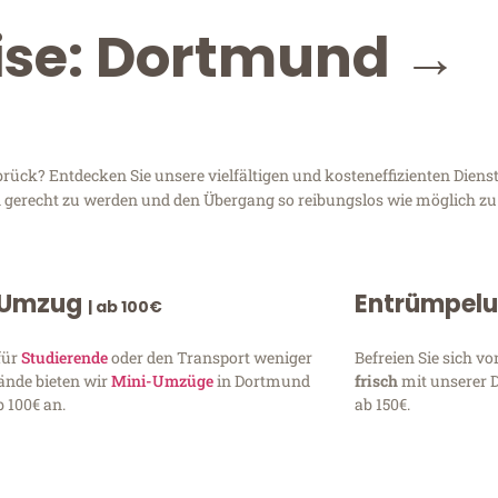
eise: Dortmund →
ck? Entdecken Sie unsere vielfältigen und kosteneffizienten Diens
en gerecht zu werden und den Übergang so reibungslos wie möglich zu 
 Umzug
Entrümpel
| ab 100€
für
Studierende
oder den Transport weniger
Befreien Sie sich 
ände bieten wir
Mini-Umzüge
in Dortmund
frisch
mit unserer 
 100€ an.
ab 150€.