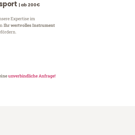
nsport
| ab 200€
nsere Expertise im
um
Ihr wertvolles Instrument
fördern.
eine
unverbindliche Anfrage!