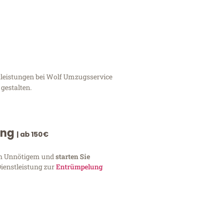
tleistungen bei Wolf Umzugsservice
gestalten.
ung
| ab 150€
von Unnötigem und
starten Sie
Dienstleistung zur
Entrümpelung