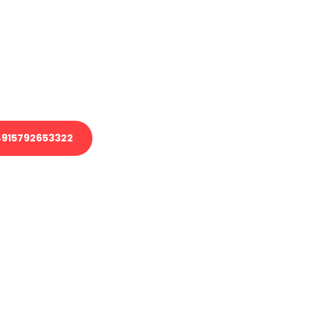
 Transport oder benötigen eine
 Umzug?
ser Team aus Experten freut sich,
elfen!
915792653322
nverbindliche Anfrage senden