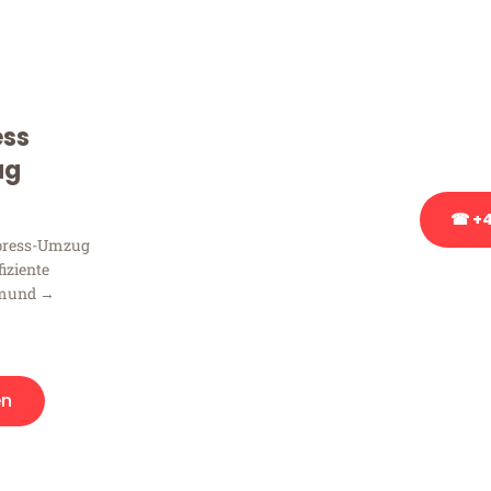
Sie haben Fragen zu Ihrem
Beratung bezüglich Ihres
Rufen Sie uns gerne an, un
ess
Ihnen kostenlos weiterzuh
ug
☎ +4
xpress-Umzug
fiziente
Stattdessen eine u
tmund →
en