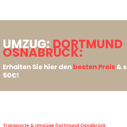
UMZUG:
DORTMUND
OSNABRÜCK:
Erhalten Sie hier den
besten Preis
& s
50€!
Transporte & Umzüge Dortmund Osnabrück