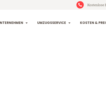
Kostenlose 
NTERNEHMEN
UMZUGSSERVICE
KOSTEN & PREI
und Osnabrüc
snabrück (ab 199€)