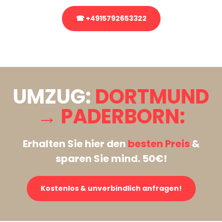
☎ +4915792653322
Stattdessen eine unverbindliche Anfrage senden
UMZUG:
DORTMUND
→ PADERBORN:
Erhalten Sie hier den
besten Preis
&
sparen Sie mind. 50€!
Kostenlos & unverbindlich anfragen!