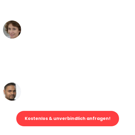
Dortmund nach Wien nicht vorstellen
können - DANKE!"
Maria W
Umzug von Dortmund nach Wien
"Mein Klavier kam in unter 24 Stunden
ohne einen Kratzer an - ein
erstklassiger Service!"
Ümit Y.
Klaviertransport in Dortmund
Kostenlos & unverbindlich anfragen!