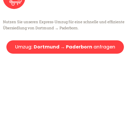
Nutzen Sie unseren Express-Umzug für eine schnelle und effiziente
Übersiedlung von Dortmund → Paderborn.
Umzug:
Dortmund → Paderborn
anfragen
Kostenlose Beratung!
Sie haben Fragen?
Sie haben Fragen zu Ihrem Transport oder benötigen eine Beratung
bezüglich Ihres Umzug?
Rufen Sie uns gerne an, unser Team aus Experten freut sich, Ihnen
kostenlos weiterzuhelfen!