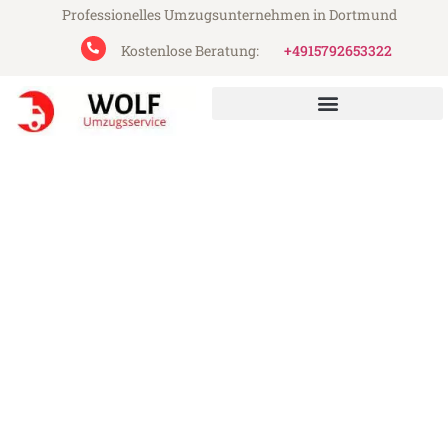
Professionelles Umzugsunternehmen in Dortmund
Kostenlose Beratung:
+4915792653322
Wolf Umzugsservice aus Dortmund
Umzug Dortmund Paderborn
Günstiger Umzug Dortmund Paderborn (ab
199€)
Express-Abwicklung in unter 24 Stunden!
Über 15 Jahre Erfahrung mit Umzügen!
Angebot erhalten in unter 30 Minuten!