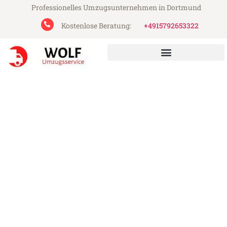
Professionelles Umzugsunternehmen in Dortmund
Kostenlose Beratung:
+4915792653322
Wolf Umzugsservice aus Dortmund
Umzug Dortmund Freiburg
Günstiger Umzug Dortmund Freiburg (ab
199€)
Express-Abwicklung in unter 24 Stunden!
Über 15 Jahre Erfahrung mit Umzügen!
Angebot erhalten in unter 30 Minuten!