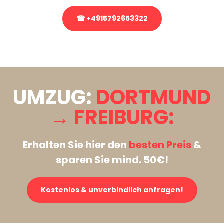
☎ +4915792653322
Stattdessen eine unverbindliche Anfrage senden
UMZUG:
DORTMUND
→ FREIBURG:
Erhalten Sie hier den
besten Preis
&
sparen Sie mind. 50€!
Kostenlos & unverbindlich anfragen!