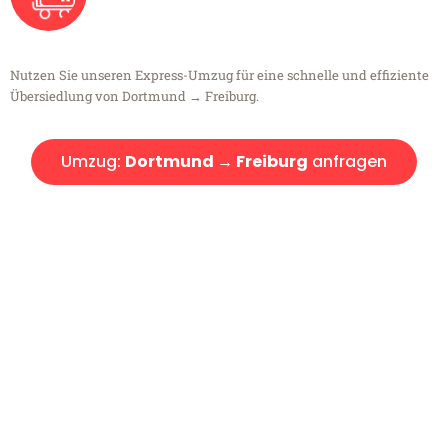
Nutzen Sie unseren Express-Umzug für eine schnelle und effiziente
Übersiedlung von Dortmund → Freiburg.
Umzug:
Dortmund → Freiburg
anfragen
Kostenlose Beratung!
Sie haben Fragen?
Sie haben Fragen zu Ihrem Transport oder benötigen eine Beratung
bezüglich Ihres Umzug?
Rufen Sie uns gerne an, unser Team aus Experten freut sich, Ihnen
kostenlos weiterzuhelfen!