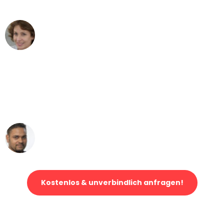
können - DANKE!"
Maria W
Umzug von Dortmund nach Wien
"Mein Klavier kam in unter 24 Stunden
ohne einen Kratzer an - ein
erstklassiger Service!"
Ümit Y.
Klaviertransport in Dortmund
Kostenlos & unverbindlich anfragen!
Jetzt anfragen und der nächste glückliche Kunde werden. Alle
Umzugsanfragen sind zu
100% kostenlos & unverbindlich!