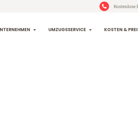
Kostenlose 
NTERNEHMEN
UMZUGSSERVICE
KOSTEN & PREI
und Krems
ems (ab 199€)