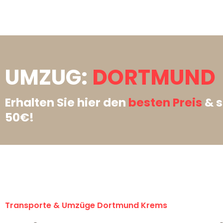
UMZUG:
DORTMUND 
Erhalten Sie hier den
besten Preis
& s
50€!
Transporte & Umzüge Dortmund Krems