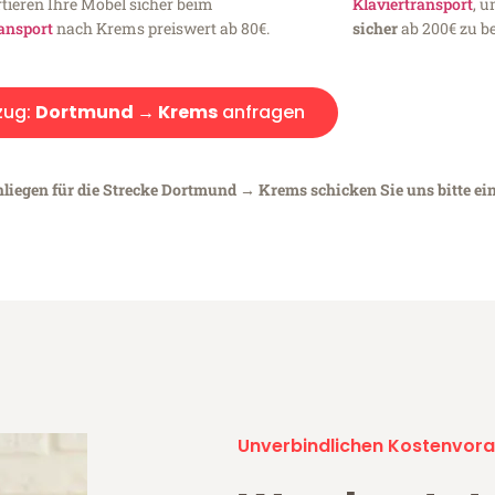
tieren Ihre Möbel sicher beim
Klaviertransport
, 
ansport
nach Krems preiswert ab 80€.
sicher
ab 200€ zu be
ug:
Dortmund → Krems
anfragen
nliegen für die Strecke Dortmund → Krems schicken Sie uns bitte ei
Unverbindlichen Kostenvora