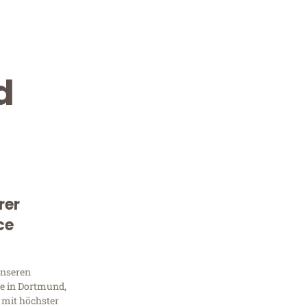
d
rer
Kostenlose Beratung!
ce
Sie 
unseren
Frag
e in Dortmund,
 mit höchster