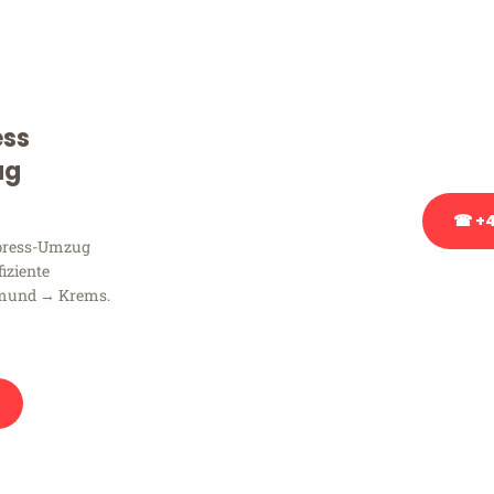
Sie haben Fragen zu Ihrem
Beratung bezüglich Ihres
Rufen Sie uns gerne an, un
ess
Ihnen kostenlos weiterzuh
ug
☎ +4
xpress-Umzug
fiziente
Stattdessen eine u
tmund → Krems.