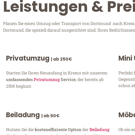
Leistungen & Pr
Planen Sie einen Umzug oder Transport von Dortmund nach Krems? 
Dortmund, die speziell darauf ausgerichtet sind, Ihren Bedürfniss
Privatumzug
Mini
| ab 250€
Starten Sie Ihren Neuanfang in Krems mit unserem
Perfekt 
Gegenst
umfassenden
Privatumzug
Service
, der bereits ab
schon ab
250€ beginnt.
Beiladung
Möbe
| ab 50€
Nutzen Sie die
kosteneffiziente Option
der
Beiladung
Ob ein e