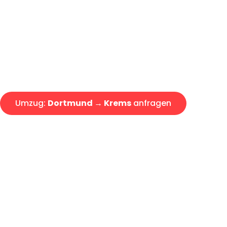
Express-Abwicklung in unter 2
Über 15 Jahre Erfahrung mit 
Angebot erhalten in unter 30 
Umzug:
Dortmund → Krems
anfragen
Alle Umzugsanfragen sind zu 100% kostenlos & unverbind