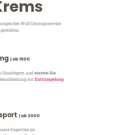
 Krems
stungen bei Wolf Umzugsservice
gestalten.
ung
| ab 150€
von Unnötigem und
starten Sie
Dienstleistung zur
Entrümpelung
nsport
| ab 200€
nsere Expertise im