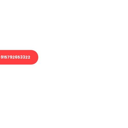
 Transport oder benötigen eine
 Umzug?
ser Team aus Experten freut sich,
elfen!
915792653322
nverbindliche Anfrage senden