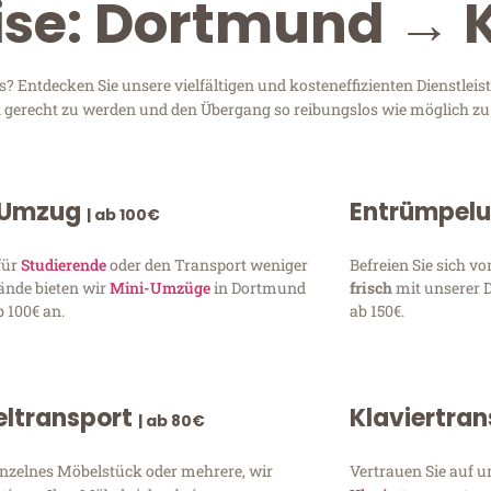
eise: Dortmund →
Entdecken Sie unsere vielfältigen und kosteneffizienten Dienstlei
en gerecht zu werden und den Übergang so reibungslos wie möglich zu 
 Umzug
Entrümpel
| ab 100€
für
Studierende
oder den Transport weniger
Befreien Sie sich 
ände bieten wir
Mini-Umzüge
in Dortmund
frisch
mit unserer 
 100€ an.
ab 150€.
ltransport
Klaviertra
| ab 80€
inzelnes Möbelstück oder mehrere, wir
Vertrauen Sie auf u