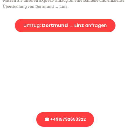
Nutzen Sie unseren Express-Umzug für eine schnelle und effiziente
Übersiedlung von Dortmund → Linz.
Umzug:
Dortmund → Linz
anfragen
Kostenlose Beratung!
Sie haben Fragen?
Sie haben Fragen zu Ihrem Transport oder benötigen eine Beratung
bezüglich Ihres Umzug?
Rufen Sie uns gerne an, unser Team aus Experten freut sich, Ihnen
kostenlos weiterzuhelfen!
☎ +4915792653322