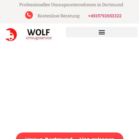
Professionelles Umzugsunternehmen in Dortmund
Kostenlose Beratung:
+4915792653322
Wolf Umzugsservice aus Dortmund
Umzug Dortmund Linz
Günstiger Umzug Dortmund Linz (ab 199€)
Express-Abwicklung in unter 24 Stunden!
Über 15 Jahre Erfahrung mit Umzügen!
Angebot erhalten in unter 30 Minuten!