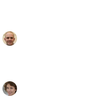
"Erste Klasse! Ein großes Dankeschön
an das gesamte Team von Wolf
Umzugsservice für ihren
außergewöhnlichen Service!"
Frederik F.
Umzug in Dortmund
"Besser hätte ich mir den Umzug von
Dortmund nach Wien nicht vorstellen
können - DANKE!"
Maria W
Umzug von Dortmund nach Wien
"Mein Klavier kam in unter 24 Stunden