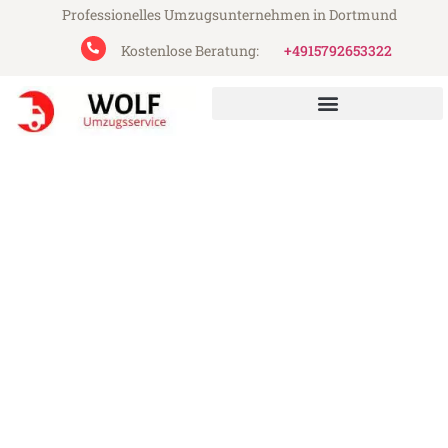
Professionelles Umzugsunternehmen in Dortmund
Kostenlose Beratung:
+4915792653322
Wolf Umzugsservice aus Dortmund
Umzug Dortmund St. Pölten
Günstiger Umzug Dortmund St. Pölten (ab
199€)
Express-Abwicklung in unter 24 Stunden!
Über 15 Jahre Erfahrung mit Umzügen!
Angebot erhalten in unter 30 Minuten!