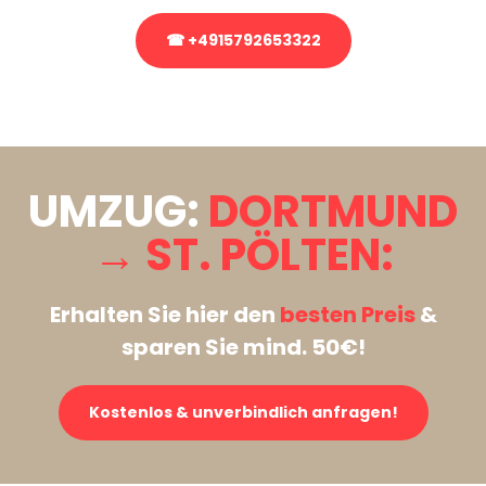
☎ +4915792653322
Stattdessen eine unverbindliche Anfrage senden
UMZUG:
DORTMUND
→ ST. PÖLTEN:
Erhalten Sie hier den
besten Preis
&
sparen Sie mind. 50€!
Kostenlos & unverbindlich anfragen!