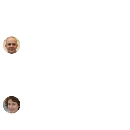
an das gesamte Team von Wolf
Umzugsservice für ihren
außergewöhnlichen Service!"
Frederik F.
Umzug in Dortmund
"Besser hätte ich mir den Umzug von
Dortmund nach Wien nicht vorstellen
können - DANKE!"
Maria W
Umzug von Dortmund nach Wien
"Mein Klavier kam in unter 24 Stunden