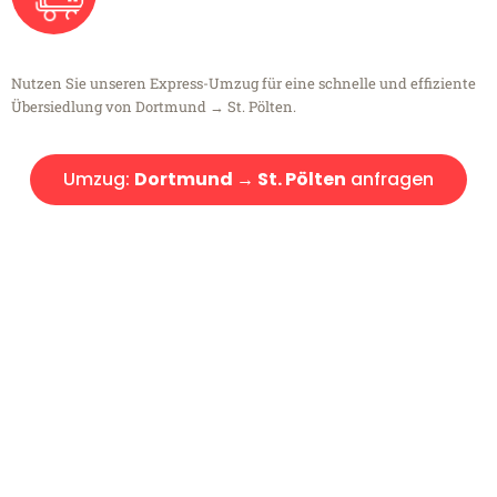
Nutzen Sie unseren Express-Umzug für eine schnelle und effiziente
Übersiedlung von Dortmund → St. Pölten.
Umzug:
Dortmund → St. Pölten
anfragen
Kostenlose Beratung!
Sie haben Fragen?
Sie haben Fragen zu Ihrem Transport oder benötigen eine Beratung
bezüglich Ihres Umzug?
Rufen Sie uns gerne an, unser Team aus Experten freut sich, Ihnen
kostenlos weiterzuhelfen!