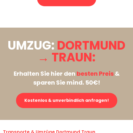
Stattdessen eine unverbindliche Anfrage senden
UMZUG:
DORTMUND
→ TRAUN:
Erhalten Sie hier den
besten Preis
&
sparen Sie mind. 50€!
Kostenlos & unverbindlich anfragen!
Transporte & Umzüge Dortmund Traun