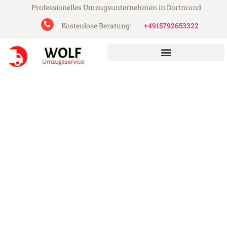
Professionelles Umzugsunternehmen in Dortmund
Kostenlose Beratung:
+4915792653322
Wolf Umzugsservice aus Dortmund
Umzug Dortmund Traun
Günstiger Umzug Dortmund Traun (ab
199€)
Express-Abwicklung in unter 24 Stunden!
Über 15 Jahre Erfahrung mit Umzügen!
Angebot erhalten in unter 30 Minuten!