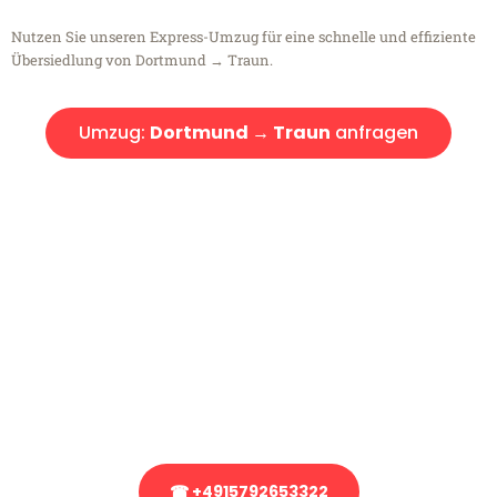
Nutzen Sie unseren Express-Umzug für eine schnelle und effiziente
Übersiedlung von Dortmund → Traun.
Umzug:
Dortmund → Traun
anfragen
Kostenlose Beratung!
Sie haben Fragen?
Sie haben Fragen zu Ihrem Transport oder benötigen eine Beratung
bezüglich Ihres Umzug?
Rufen Sie uns gerne an, unser Team aus Experten freut sich, Ihnen
kostenlos weiterzuhelfen!
☎ +4915792653322