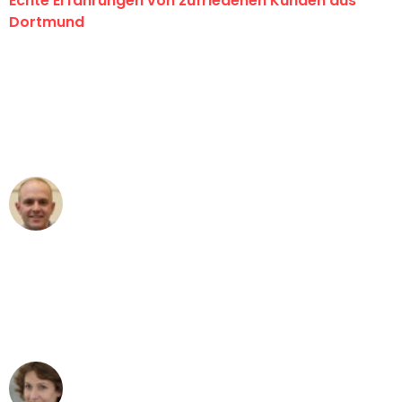
Echte Erfahrungen von zufriedenen Kunden aus
Dortmund
"Erste Klasse! Ein großes Dankeschön
an das gesamte Team von Wolf
Umzugsservice für ihren
außergewöhnlichen Service!"
Frederik F.
Umzug in Dortmund
"Besser hätte ich mir den Umzug von
Dortmund nach Wien nicht vorstellen
können - DANKE!"
Maria W
Umzug von Dortmund nach Wien