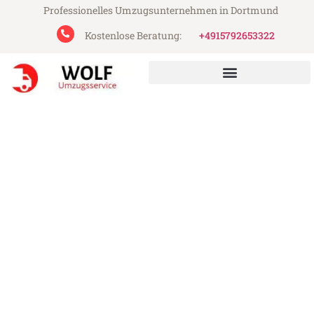
Professionelles Umzugsunternehmen in Dortmund
Kostenlose Beratung:
+4915792653322
Wolf Umzugsservice aus Dortmund
Umzug Dortmund Lancy
Günstiger Umzug Dortmund Lancy (ab
199€)
Express-Abwicklung in unter 24 Stunden!
Über 15 Jahre Erfahrung mit Umzügen!
Angebot erhalten in unter 30 Minuten!