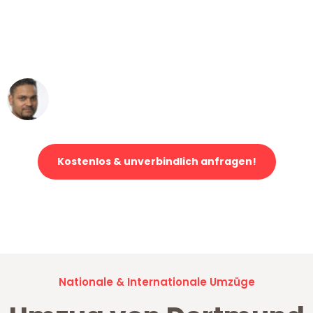
"Mein Klavier kam in unter 24 Stunden
ohne einen Kratzer an - ein
erstklassiger Service!"
Ümit Y.
Klaviertransport in Dortmund
Kostenlos & unverbindlich anfragen!
Jetzt anfragen und der nächste glückliche Kunde werden. Alle
Umzugsanfragen sind zu
100% kostenlos & unverbindlich!
Nationale & Internationale Umzüge