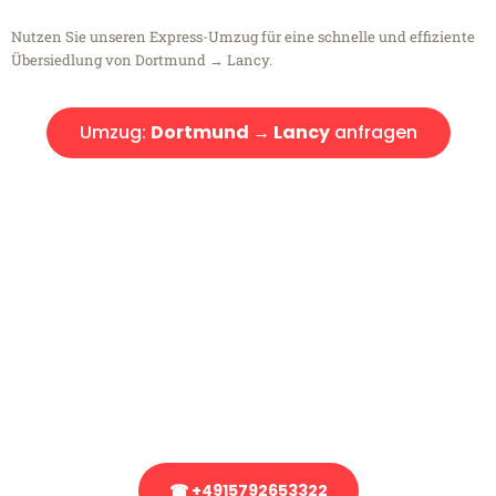
Nutzen Sie unseren Express-Umzug für eine schnelle und effiziente
Übersiedlung von Dortmund → Lancy.
Umzug:
Dortmund → Lancy
anfragen
Kostenlose Beratung!
Sie haben Fragen?
Sie haben Fragen zu Ihrem Transport oder benötigen eine Beratung
bezüglich Ihres Umzug?
Rufen Sie uns gerne an, unser Team aus Experten freut sich, Ihnen
kostenlos weiterzuhelfen!
☎ +4915792653322