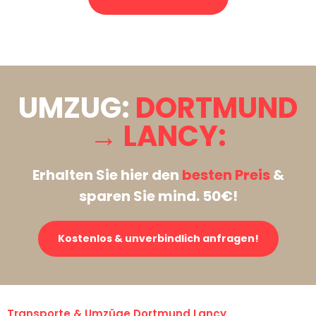
Stattdessen eine unverbindliche Anfrage senden
UMZUG:
DORTMUND
→ LANCY:
Erhalten Sie hier den
besten Preis
&
sparen Sie mind. 50€!
Kostenlos & unverbindlich anfragen!
Transporte & Umzüge Dortmund Lancy