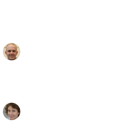
"Erste Klasse! Ein großes Dankeschön
an das gesamte Team von Wolf
Umzugsservice für ihren
außergewöhnlichen Service!"
Frederik F.
Umzug in Dortmund
"Besser hätte ich mir den Umzug von
Dortmund nach Wien nicht vorstellen
können - DANKE!"
Maria W
Umzug von Dortmund nach Wien