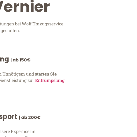
Vernier
istungen bei Wolf Umzugsservice
gestalten.
ung
| ab 150€
von Unnötigem und
starten Sie
Dienstleistung zur
Entrümpelung
nsport
| ab 200€
nsere Expertise im