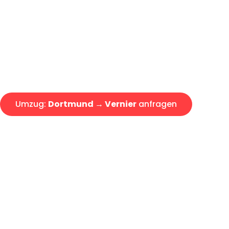
Express-Abwicklung in unter 2
Über 15 Jahre Erfahrung mit 
Angebot erhalten in unter 30 
Umzug:
Dortmund → Vernier
anfragen
Alle Umzugsanfragen sind zu 100% kostenlos & unverbind