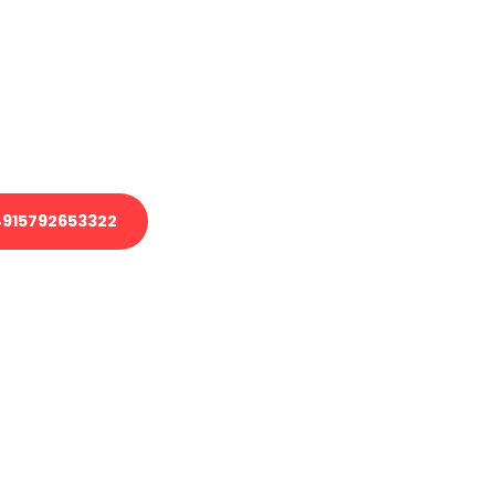
 Transport oder benötigen eine
 Umzug?
ser Team aus Experten freut sich,
elfen!
915792653322
nverbindliche Anfrage senden