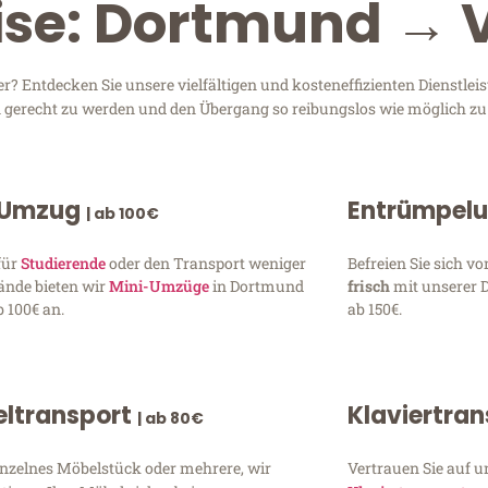
ise: Dortmund → 
 Entdecken Sie unsere vielfältigen und kosteneffizienten Dienstle
en gerecht zu werden und den Übergang so reibungslos wie möglich zu 
 Umzug
Entrümpel
| ab 100€
für
Studierende
oder den Transport weniger
Befreien Sie sich 
ände bieten wir
Mini-Umzüge
in Dortmund
frisch
mit unserer 
 100€ an.
ab 150€.
ltransport
Klaviertra
| ab 80€
inzelnes Möbelstück oder mehrere, wir
Vertrauen Sie auf u