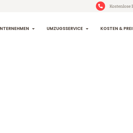
Kostenlose 
NTERNEHMEN
UMZUGSSERVICE
KOSTEN & PREI
nd Vernier
rnier (ab 199€)