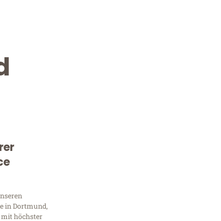
d
rer
Kostenlose Beratung!
ce
Sie 
unseren
Frag
e in Dortmund,
 mit höchster