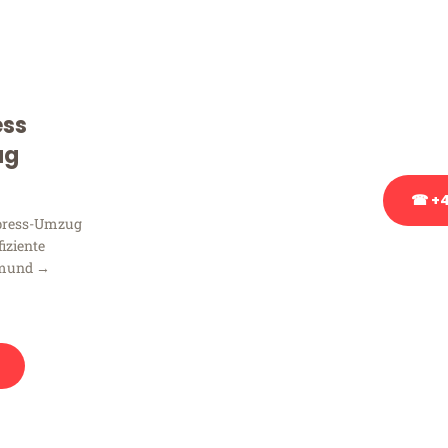
Sie haben Fragen zu Ihrem
Beratung bezüglich Ihres
Rufen Sie uns gerne an, un
ess
Ihnen kostenlos weiterzuh
ug
☎ +4
xpress-Umzug
fiziente
Stattdessen eine u
tmund →