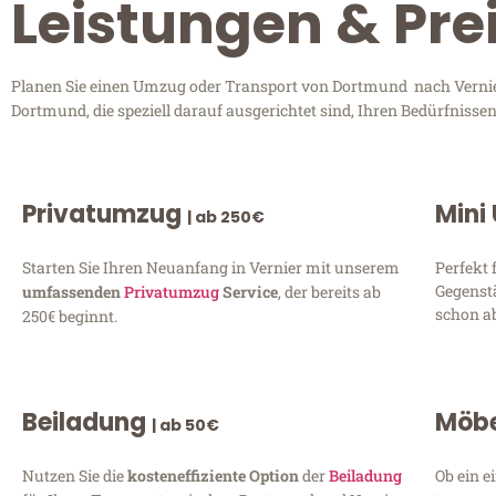
Leistungen & Pre
Planen Sie einen Umzug oder Transport von Dortmund nach Vernier?
Dortmund, die speziell darauf ausgerichtet sind, Ihren Bedürfniss
Privatumzug
Mini
| ab 250€
Starten Sie Ihren Neuanfang in Vernier mit unserem
Perfekt 
Gegenst
umfassenden
Privatumzug
Service
, der bereits ab
schon ab
250€ beginnt.
Beiladung
Möbe
| ab 50€
Nutzen Sie die
kosteneffiziente Option
der
Beiladung
Ob ein e