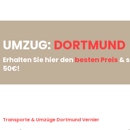
UMZUG:
DORTMUND →
Erhalten Sie hier den
besten Preis
& s
50€!
Transporte & Umzüge Dortmund Vernier